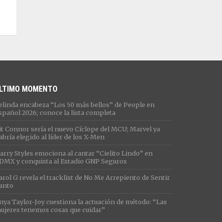
LTIMO MOMENTO
elinda encabeza “Los 50 más bellos” de People en
spañol 2026; conoce la lista completa
it Connor sería el nuevo Cíclope del MCU; Marvel ya
abría elegido al líder de los X-Men
arry Styles emociona al cantar “Cielito Lindo” en
DMX y conquista al Estadio GNP Seguros
arol G revela el tracklist de No Me Arrepiento de Sentir
anto
nya Taylor-Joy cuestiona la actuación de método: “Las
ujeres tenemos cosas que cuidar”