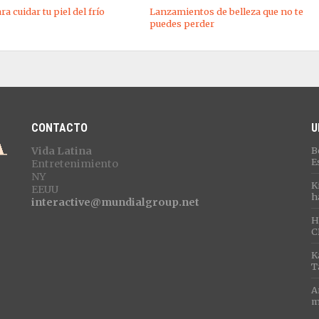
a cuidar tu piel del frío
Lanzamientos de belleza que no te
puedes perder
CONTACTO
U
Vida Latina
B
E
Entretenimiento
NY
K
EEUU
h
interactive@mundialgroup.net
H
C
K
T
A
m