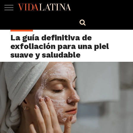
MÚSICA
BELLEZA
COCINA
SALUD
CINE-
ESTILO
ENGLISH
BELLEZA
TV
La guía definitiva de
exfoliación para una piel
suave y saludable