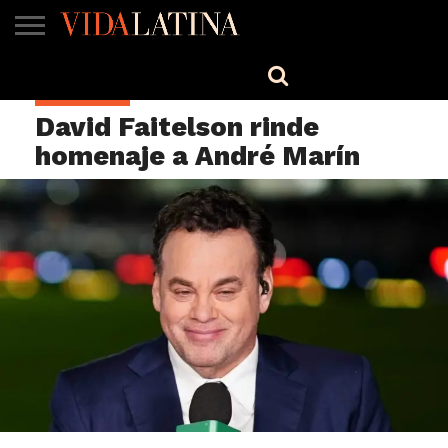
MÚSICA
BELLEZA
COCINA
SALUD
CINE-
ESTILO
ENGLISH
CELEBRIDAD
TV
David Faitelson rinde
homenaje a André Marín