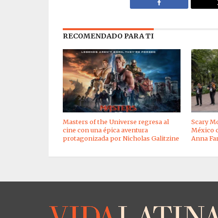
RECOMENDADO PARA TI
Masters of the Universe regresa al
Scary Mo
cine con una épica aventura
México c
protagonizada por Nicholas Galitzine
Anna Far