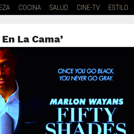
EZA
COCINA
SALUD
CINE-TV
ESTILO
 En La Cama’