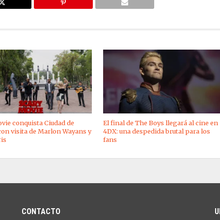
vie conquista Ciudad de
El final de The Boys llegará al cine en
on visita de Marlon Wayans y
4DX: una despedida brutal para los
is
fans
CONTACTO
U