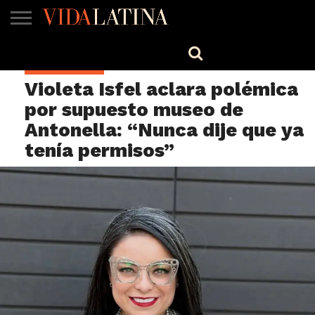
MÚSICA
BELLEZA
COCINA
SALUD
CINE-
ESTILO
ENGLISH
ESPECTÁCULOS
TV
Violeta Isfel aclara polémica
por supuesto museo de
Antonella: “Nunca dije que ya
tenía permisos”