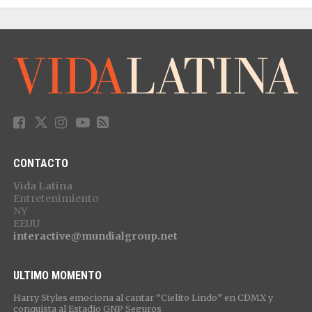
CONTACTO
Vida Latina
Entretenimiento
NY
EEUU
interactive@mundialgroup.net
ULTIMO MOMENTO
Harry Styles emociona al cantar “Cielito Lindo” en CDMX y
conquista al Estadio GNP Seguros