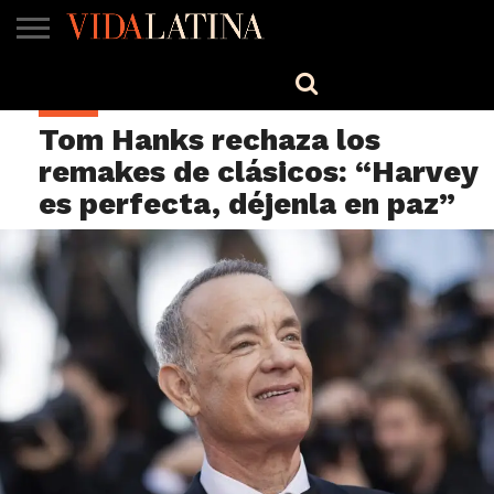
MÚSICA
BELLEZA
COCINA
SALUD
CINE-
ESTILO
ENGLISH
CINE
TV
Tom Hanks rechaza los
remakes de clásicos: “Harvey
es perfecta, déjenla en paz”