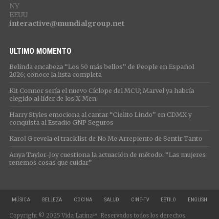
NY
EEUU
interactive@mundialgroup.net
ULTIMO MOMENTO
Belinda encabeza “Los 50 más bellos” de People en Español
2026; conoce la lista completa
Kit Connor sería el nuevo Cíclope del MCU; Marvel ya habría
elegido al líder de los X-Men
Harry Styles emociona al cantar “Cielito Lindo” en CDMX y
conquista al Estadio GNP Seguros
Karol G revela el tracklist de No Me Arrepiento de Sentir Tanto
Anya Taylor-Joy cuestiona la actuación de método: “Las mujeres
tenemos cosas que cuidar”
MÚSICA
BELLEZA
COCINA
SALUD
CINE-TV
ESTILO
ENGLISH
Copyright © 2025 Vida Latina℠. Reservados todos los derechos.