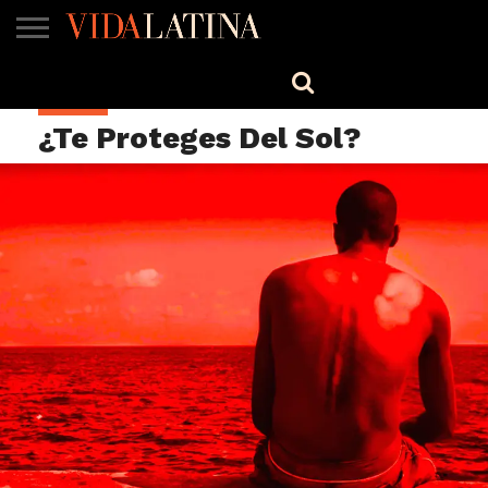
MÚSICA
BELLEZA
COCINA
SALUD
CINE-
ESTILO
ENGLISH
SALUD
TV
¿Te Proteges Del Sol?