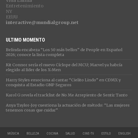
Vida Latina
Entretenimiento
NY
EEUU
interactive@mundialgroup.net
ULTIMO MOMENTO
Belinda encabeza “Los 50 más bellos” de People en Español
2026; conoce la lista completa
Kit Connor sería el nuevo Cíclope del MCU; Marvel ya habría
elegido al líder de los X-Men
Harry Styles emociona al cantar “Cielito Lindo” en CDMX y
conquista al Estadio GNP Seguros
Karol G revela el tracklist de No Me Arrepiento de Sentir Tanto
Anya Taylor-Joy cuestiona la actuación de método: “Las mujeres
tenemos cosas que cuidar”
MÚSICA
BELLEZA
COCINA
SALUD
CINE-TV
ESTILO
ENGLISH