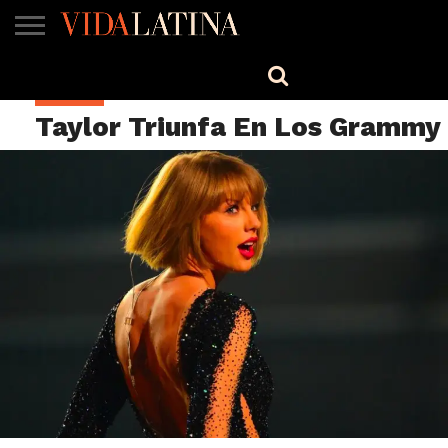
MÚSICA
BELLEZA
COCINA
SALUD
CINE-
ESTILO
ENGLISH
MÚSICA
TV
Taylor Triunfa En Los Grammy