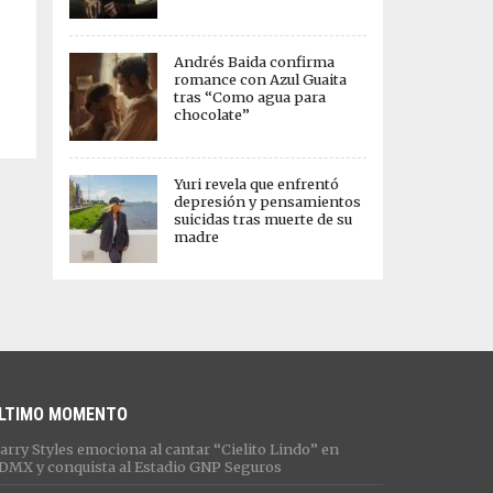
Andrés Baida confirma
romance con Azul Guaita
tras “Como agua para
chocolate”
Yuri revela que enfrentó
depresión y pensamientos
suicidas tras muerte de su
madre
LTIMO MOMENTO
arry Styles emociona al cantar “Cielito Lindo” en
DMX y conquista al Estadio GNP Seguros