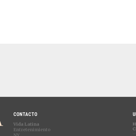
CONTACTO
U
Vida Latina
H
C
Entretenimiento
NY