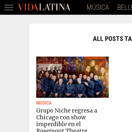
MÚSICA
BELL
ALL POSTS T
MÚSICA
Grupo Niche regresa a
Chicago con show
imperdible en el
Rosemont Theatre