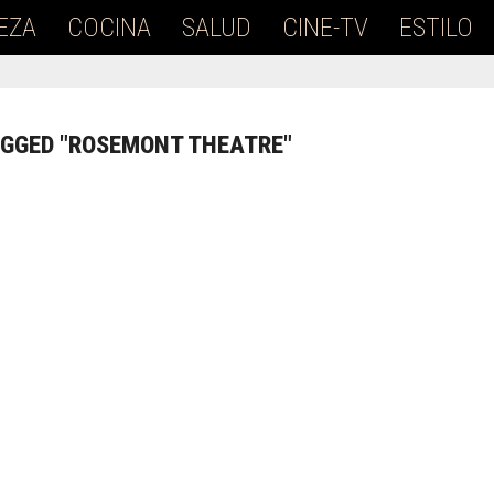
EZA
COCINA
SALUD
CINE-TV
ESTILO
AGGED "ROSEMONT THEATRE"