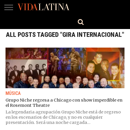
MÚSICA
BELLEZA
COCINA
SALUD
CINE-
ESTILO
ENGLISH
TV
ALL POSTS TAGGED "GIRA INTERNACIONAL"
MÚSICA
Grupo Niche regresa a Chicago con show imperdible en
el Rosemont Theatre
La legendaria agrupación Grupo Niche está de regreso
en los escenarios de Chicago, y no es cualquier
presentación. Será una noche cargada...