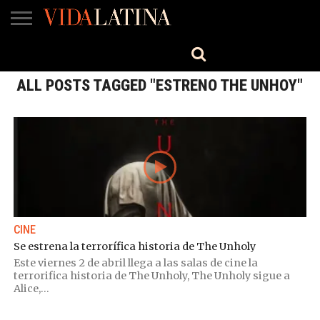
MÚSICA
BELLEZA
COCINA
SALUD
CINE-
ESTILO
ENGLISH
TV
ALL POSTS TAGGED "ESTRENO THE UNHOY"
CINE
Se estrena la terrorífica historia de The Unholy
Este viernes 2 de abril llega a las salas de cine la
terrorifica historia de The Unholy, The Unholy sigue a
Alice,...