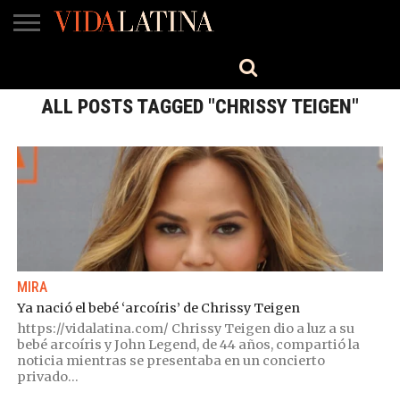
MÚSICA
BELLEZA
COCINA
SALUD
CINE-
ESTILO
ENGLISH
TV
ALL POSTS TAGGED "CHRISSY TEIGEN"
MIRA
Ya nació el bebé ‘arcoíris’ de Chrissy Teigen
https://vidalatina.com/ Chrissy Teigen dio a luz a su
bebé arcoíris y John Legend, de 44 años, compartió la
noticia mientras se presentaba en un concierto
privado...