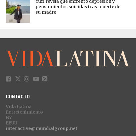
Yuri revela que enfrentó depresión y
pensamientos suicidas tras muerte de
su madre
CONTACTO
Vida Latina
Entretenimiento
NY
EEUU
interactive@mundialgroup.net