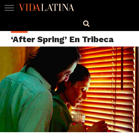
MÚSICA
BELLEZA
COCINA
SALUD
CINE-
ESTILO
ENGLISH
CINE
TV
‘After Spring’ En Tribeca