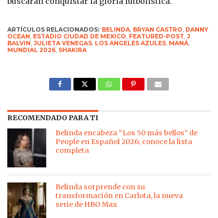
buscarán conquistar la gloria futbolística.
ARTÍCULOS RELACIONADOS:
BELINDA
,
BRYAN CASTRO
,
DANNY
OCEAN
,
ESTADIO CIUDAD DE MEXICO
,
FEATURED-POST
,
J
BALVIN
,
JULIETA VENEGAS
,
LOS ANGELES AZULES
,
MANÁ
,
MUNDIAL 2026
,
SHAKIRA
RECOMENDADO PARA TI
Belinda encabeza “Los 50 más bellos” de
People en Español 2026; conoce la lista
completa
Belinda sorprende con su
transformación en Carlota, la nueva
serie de HBO Max