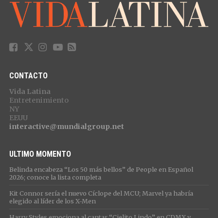
CONTACTO
Vida Latina
Entretenimiento
NY
EEUU
interactive@mundialgroup.net
ULTIMO MOMENTO
Belinda encabeza “Los 50 más bellos” de People en Español
2026; conoce la lista completa
Kit Connor sería el nuevo Cíclope del MCU; Marvel ya habría
elegido al líder de los X-Men
Harry Styles emociona al cantar “Cielito Lindo” en CDMX y