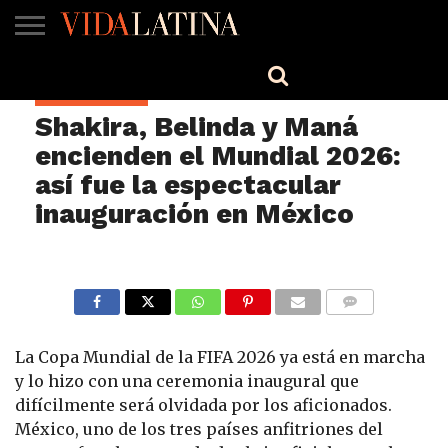
MÚSICA
BELLEZA
COCINA
SALUD
CINE-
ESTILO
ENGLISH
ESPECTÁCULOS
TV
Shakira, Belinda y Maná
encienden el Mundial 2026:
así fue la espectacular
inauguración en México
COMMENTS
La Copa Mundial de la FIFA 2026 ya está en marcha
y lo hizo con una ceremonia inaugural que
difícilmente será olvidada por los aficionados.
México, uno de los tres países anfitriones del