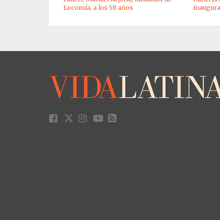
Locomía, a los 58 años
inaugura