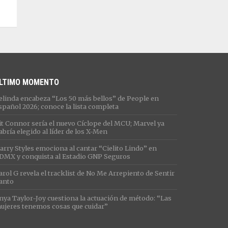
LTIMO MOMENTO
elinda encabeza “Los 50 más bellos” de People en
spañol 2026; conoce la lista completa
it Connor sería el nuevo Cíclope del MCU; Marvel ya
abría elegido al líder de los X-Men
arry Styles emociona al cantar “Cielito Lindo” en
DMX y conquista al Estadio GNP Seguros
arol G revela el tracklist de No Me Arrepiento de Sentir
anto
nya Taylor-Joy cuestiona la actuación de método: “Las
ujeres tenemos cosas que cuidar”