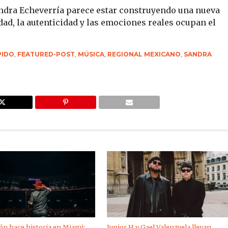
ndra Echeverría parece estar construyendo una nueva
idad, la autenticidad y las emociones reales ocupan el
PIDO
,
FEATURED-POST
,
MÚSICA
,
REGIONAL MEXICANO
,
SANDRA
ón hace historia en Miami:
Junior H y Gael Valenzuela llevan