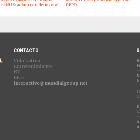
 el NU Stadium con lleno total
DEPR
CONTACTO
U
Vida Latina
B
E
Entretenimiento
NY
K
EEUU
h
interactive@mundialgroup.net
H
C
K
T
A
m