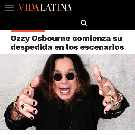
MÚSICA
BELLEZA
COCINA
SALUD
CINE-
ESTILO
ENGLISH
ESPECTÁCULOS
TV
Ozzy Osbourne comienza su
despedida en los escenarios