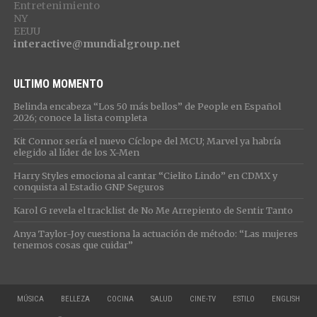
Entretenimiento
NY
EEUU
interactive@mundialgroup.net
ULTIMO MOMENTO
Belinda encabeza “Los 50 más bellos” de People en Español
2026; conoce la lista completa
Kit Connor sería el nuevo Cíclope del MCU; Marvel ya habría
elegido al líder de los X-Men
Harry Styles emociona al cantar “Cielito Lindo” en CDMX y
conquista al Estadio GNP Seguros
Karol G revela el tracklist de No Me Arrepiento de Sentir Tanto
Anya Taylor-Joy cuestiona la actuación de método: “Las mujeres
tenemos cosas que cuidar”
MÚSICA
BELLEZA
COCINA
SALUD
CINE-TV
ESTILO
ENGLISH