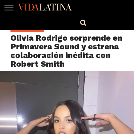
MÚSICA
BELLEZA
COCINA
SALUD
CINE-
ESTILO
ENGLISH
ESPECTÁCULOS
TV
Olivia Rodrigo sorprende en
Primavera Sound y estrena
colaboración inédita con
Robert Smith