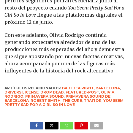
pero los seguidores podrán escucharla junto al
resto del proyecto cuando
You Seem Pretty Sad For a
Girl So In Love
llegue a las plataformas digitales el
próximo 12 de junio.
Con este adelanto, Olivia Rodrigo continúa
generando expectativa alrededor de una de las
producciones más esperadas del año y demuestra
que sigue apostando por nuevas facetas creativas,
ahora acompañada por una de las figuras más
influyentes de la historia del rock alternativo.
ARTÍCULOS RELACIONADOS:
BAD IDEA RIGHT
,
BARCELONA
,
DRIVERS LICENSE
,
DROP DEAD
,
FEATURED-POST
,
OLIVIA
RODRIGO
,
PRIMAVERA SOUND
,
PRIMAVERA SOUND DE
BARCELONA
,
ROBERT SMITH
,
THE CURE
,
TRAITOR
,
YOU SEEM
PRETTY SAD FOR A GIRL SO IN LOVE