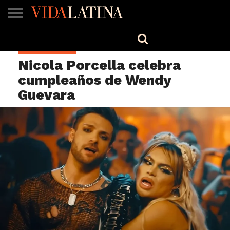
MÚSICA
BELLEZA
COCINA
SALUD
CINE-
ESTILO
ENGLISH
ESPECTÁCULOS
TV
Nicola Porcella celebra
cumpleaños de Wendy
Guevara