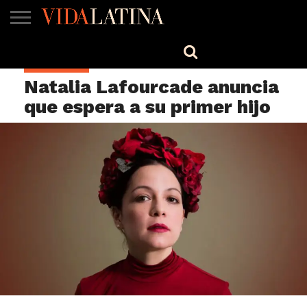
MÚSICA
BELLEZA
COCINA
SALUD
CINE-
ESTILO
ENGLISH
CELEBRIDAD
TV
Natalia Lafourcade anuncia
que espera a su primer hijo