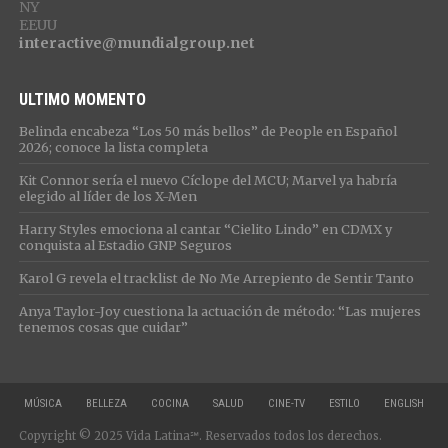
NY
EEUU
interactive@mundialgroup.net
ULTIMO MOMENTO
Belinda encabeza “Los 50 más bellos” de People en Español
2026; conoce la lista completa
Kit Connor sería el nuevo Cíclope del MCU; Marvel ya habría
elegido al líder de los X-Men
Harry Styles emociona al cantar “Cielito Lindo” en CDMX y
conquista al Estadio GNP Seguros
Karol G revela el tracklist de No Me Arrepiento de Sentir Tanto
Anya Taylor-Joy cuestiona la actuación de método: “Las mujeres
tenemos cosas que cuidar”
MÚSICA
BELLEZA
COCINA
SALUD
CINE-TV
ESTILO
ENGLISH
Copyright © 2025 Vida Latina℠. Reservados todos los derechos.