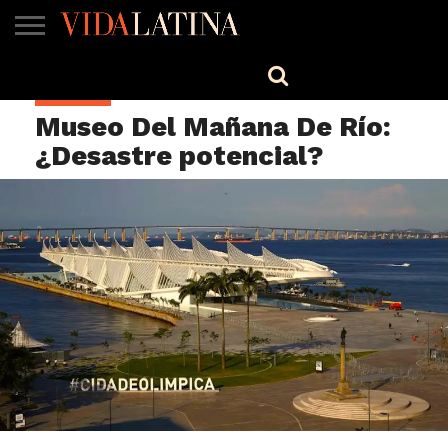
MÚSICA
BELLEZA
COCINA
SALUD
CINE-
ESTILO
ENGLISH
CULTURA
TV
Museo Del Mañana De Río:
¿Desastre potencial?