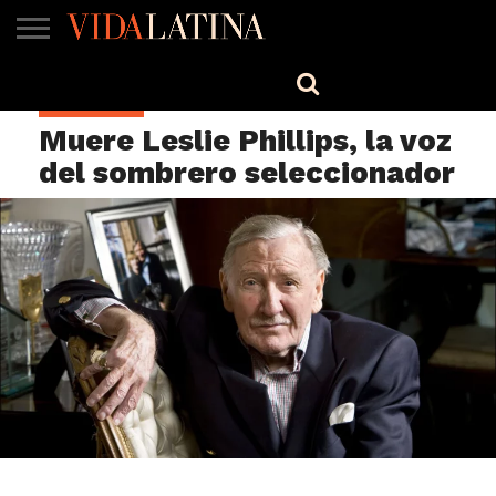
MÚSICA
BELLEZA
COCINA
SALUD
CINE-
ESTILO
ENGLISH
CELEBRIDAD
TV
Muere Leslie Phillips, la voz
del sombrero seleccionador