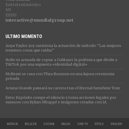
Entretenimiento
NY
EEUU
interactive@mundialgroup.net
ULTIMO MOMENTO
Anya Taylor-Joy cuestiona la actuación de método: “Las mujeres
tenemos cosas que cuidar”
RoRo es acusada de copiar a Galitaari: la polémica que divide a
TikTok por una supuesta «identidad digital»
MrBeast se casa con Thea Booysen en una lujosa ceremonia
privada
Ariana Grande pausará su carrera tras el Eternal Sunshine Tour
Ester Expósito rompe el silencio y toma acciones legales por
rumores con Kylian Mbappé e imágenes creadas con IA
MÚSICA
BELLEZA
COCINA
SALUD
CINE-TV
ESTILO
ENGLISH