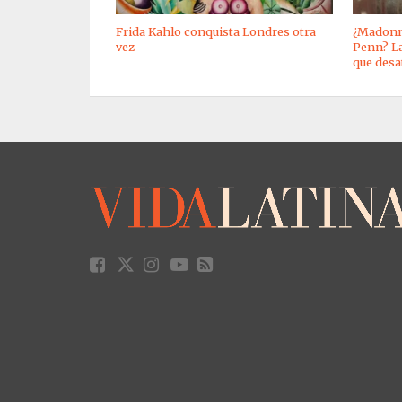
Frida Kahlo conquista Londres otra
¿Madonna
vez
Penn? La
que desa