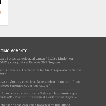
l
LTIMO MOMENTO
arry Styles emociona al cantar “Cielito Lindo” en
DMX y conquista al Estadio GNP Seguros
arol G revela el tracklist de No Me Arrepiento de Sentir
anto
nya Taylor-Joy cuestiona la actuación de método: “Las
ujeres tenemos cosas que cuidar”
oRo es acusada de copiar a Galitaari: la polémica que
ivide a TikTok por una supuesta «identidad digital»
rBeast se casa con Thea Booysen en una lujosa