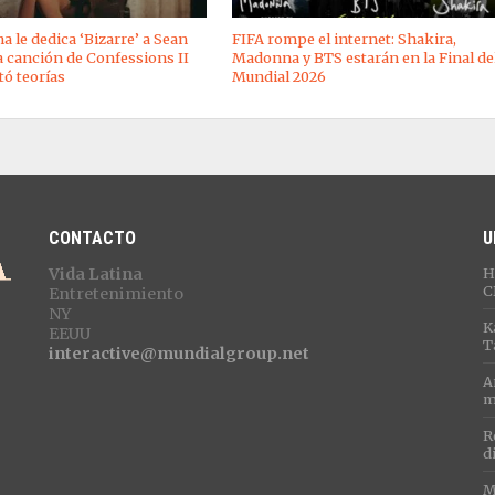
 le dedica ‘Bizarre’ a Sean
FIFA rompe el internet: Shakira,
 canción de Confessions II
Madonna y BTS estarán en la Final de
tó teorías
Mundial 2026
CONTACTO
U
Vida Latina
H
C
Entretenimiento
NY
K
EEUU
T
interactive@mundialgroup.net
A
m
R
d
M