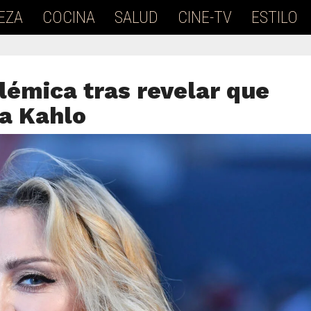
EZA
COCINA
SALUD
CINE-TV
ESTILO
émica tras revelar que
da Kahlo