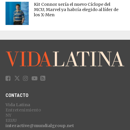
Kit Connor sería el nuevo Cíclope del
MCU; Marvel ya habría elegido al líder de
los X-Men
CONTACTO
Vida Latina
Entretenimiento
NY
EEUU
interactive@mundialgroup.net