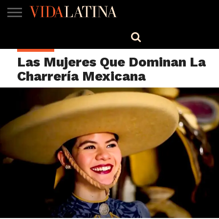
MÚSICA
BELLEZA
COCINA
SALUD
CINE-
ESTILO
ENGLISH
CULTURA
TV
Las Mujeres Que Dominan La
Charrería Mexicana