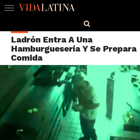
MÚSICA
BELLEZA
COCINA
SALUD
CINE-
ESTILO
ENGLISH
MIRA
TV
Ladrón Entra A Una
Hamburguesería Y Se Prepara
Comida