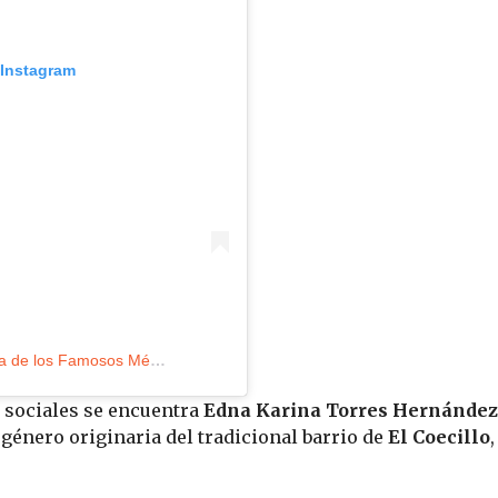
 Instagram
Una publicación compartida por La Casa de los Famosos México (@lacasafamososmx)
 sociales se encuentra
Edna Karina Torres Hernández
sgénero originaria del tradicional barrio de
El Coecillo
,