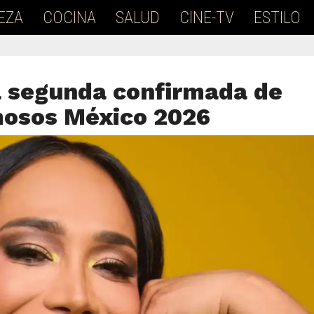
EZA
COCINA
SALUD
CINE-TV
ESTILO
la segunda confirmada de
mosos México 2026