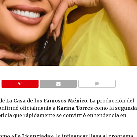
COMMENTS
 de
La Casa de los Famosos México
. La producción del
nfirmó oficialmente a
Karina Torres
como la
segunda
ticia que rápidamente se convirtió en tendencia en
 como
«La Licenciada»
, la influencer llega al programa