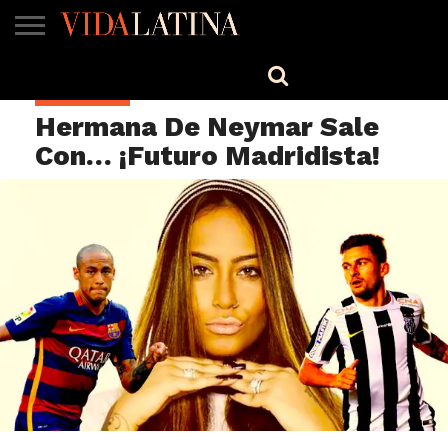
MÚSICA
BELLEZA
COCINA
SALUD
CINE-
ESTILO
ENGLISH
CELEBRIDAD
TV
Hermana De Neymar Sale
Con… ¡Futuro Madridista!