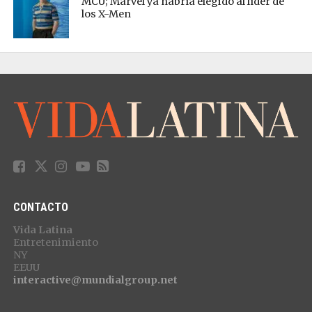
MCU; Marvel ya habría elegido al líder de
los X-Men
CONTACTO
Vida Latina
Entretenimiento
NY
EEUU
interactive@mundialgroup.net