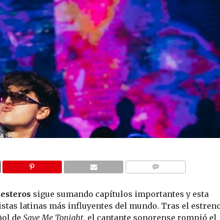
COMMENTS
lesteros
sigue sumando capítulos importantes y esta
tistas latinas más influyentes del mundo. Tras el estren
ñol de
Save Me Tonight
, el cantante sonorense rompió el