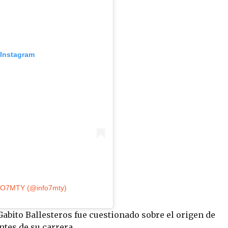
 Instagram
NFO7MTY (@info7mty)
 Gabito Ballesteros fue cuestionado sobre el origen de
tes de su carrera.