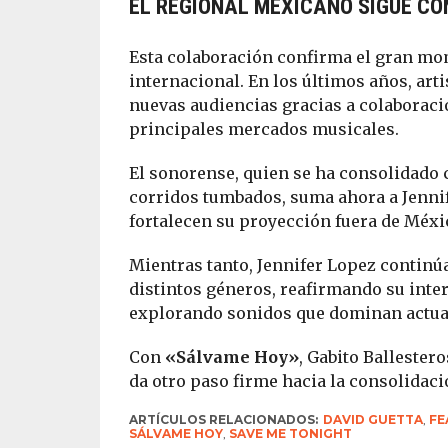
EL REGIONAL MEXICANO SIGUE C
Esta colaboración confirma el gran mom
internacional. En los últimos años, art
nuevas audiencias gracias a colaboracio
principales mercados musicales.
El sonorense, quien se ha consolidado
corridos tumbados, suma ahora a Jennif
fortalecen su proyección fuera de Méxi
Mientras tanto, Jennifer Lopez continú
distintos géneros, reafirmando su inte
explorando sonidos que dominan actual
Con
«Sálvame Hoy»
, Gabito Ballester
da otro paso firme hacia la consolidaci
ARTÍCULOS RELACIONADOS:
DAVID GUETTA
,
FE
SÁLVAME HOY
,
SAVE ME TONIGHT