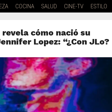
EZA
COCINA
SALUD
CINE-TV
ESTILO
 revela cómo nació su
Jennifer Lopez: “¿Con JLo?