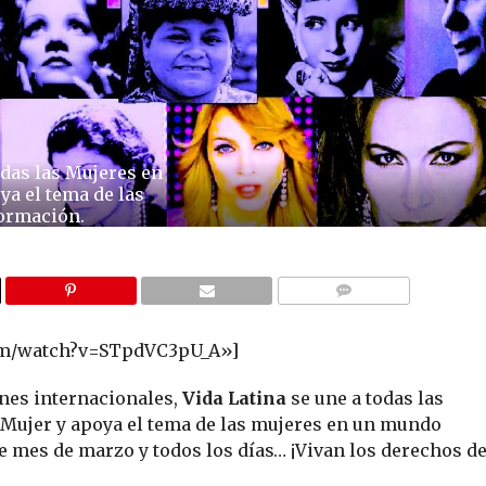
odas las Mujeres en
ya el tema de las
ormación.
COMMENTS
com/watch?v=STpdVC3pU_A»]
nes internacionales,
Vida Latina
se une a todas las
a Mujer y apoya el tema de las mujeres en un mundo
e mes de marzo y todos los días… ¡Vivan los derechos d