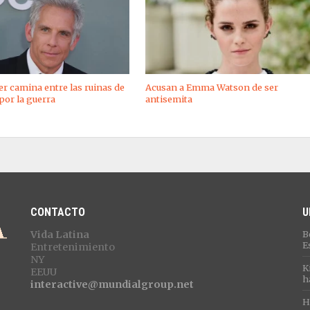
ler camina entre las ruinas de
Acusan a Emma Watson de ser
por la guerra
antisemita
CONTACTO
U
Vida Latina
B
E
Entretenimiento
NY
K
EEUU
h
interactive@mundialgroup.net
H