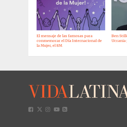
El mensaje de las famosas para
Ben Stil
conmemorar el Día Internacional de
Ucrania 
la Mujer, el 8M