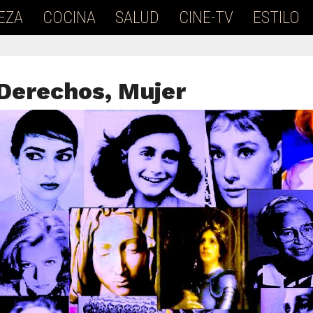
EZA
COCINA
SALUD
CINE-TV
ESTILO
Derechos, Mujer