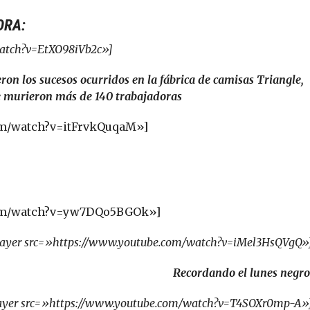
ORA:
watch?v=EtXO98iVb2c»]
ron los sucesos ocurridos en la fábrica de camisas Triangle,
e murieron más de 140 trabajadoras
com/watch?v=itFrvkQuqaM»]
.com/watch?v=yw7DQo5BGOk»]
layer src=»https://www.youtube.com/watch?v=iMel3HsQVgQ»
Recordando el lunes negro
layer src=»https://www.youtube.com/watch?v=T4SOXr0mp-A»