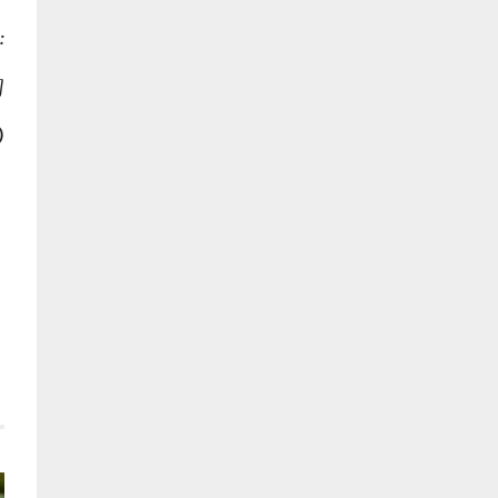
:
]
)