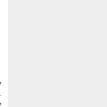
]
:
]