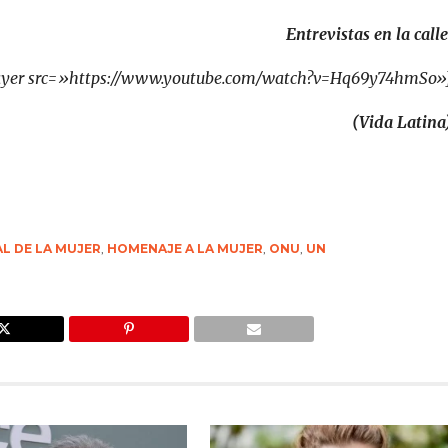
Entrevistas en la calle
ayer src=»https://www.youtube.com/watch?v=Hq69y74hmSo»
(Vida Latina
L DE LA MUJER
,
HOMENAJE A LA MUJER
,
ONU
,
UN