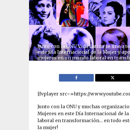
Junto con la ONU Vida Latina se une a t
este Día Internacional de la Mujer y apo
mujeres en un mundo laboral en transf
[fvplayer src=»https://www.youtube.
Junto con la ONU y muchas organizacio
Mujeres en este Día Internacional de l
laboral en transformación… en todo est
la mujer!