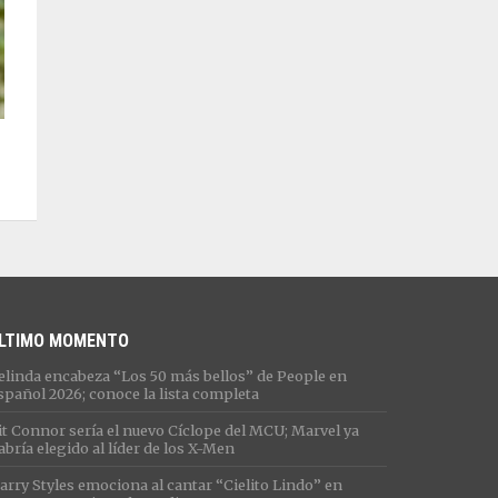
LTIMO MOMENTO
elinda encabeza “Los 50 más bellos” de People en
spañol 2026; conoce la lista completa
it Connor sería el nuevo Cíclope del MCU; Marvel ya
abría elegido al líder de los X-Men
arry Styles emociona al cantar “Cielito Lindo” en