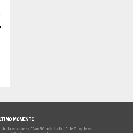
LTIMO MOMENTO
elinda encabeza “Los 50 más bellos” de People en