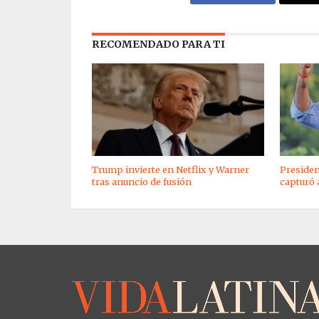
RECOMENDADO PARA TI
Trump invierte en Netflix y Warner
Presiden
tras anuncio de fusión
capturó 