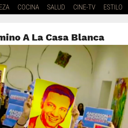
EZA
COCINA
SALUD
CINE-TV
ESTILO
mino A La Casa Blanca