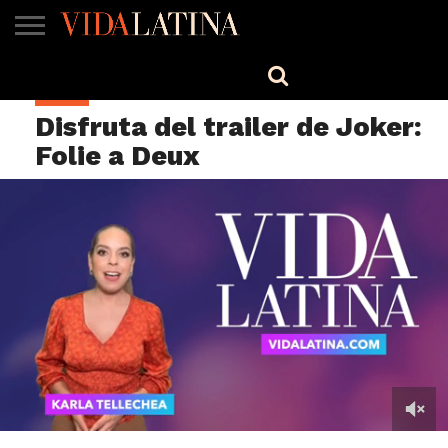
MÚSICA
BELLEZA
COCINA
SALUD
CINE-
ESTILO
ENGLISH
CINE
TV
Disfruta del trailer de Joker:
Folie a Deux