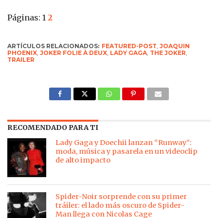
Páginas:
1
2
ARTÍCULOS RELACIONADOS:
FEATURED-POST
,
JOAQUIN
PHOENIX
,
JOKER FOLIE À DEUX
,
LADY GAGA
,
THE JOKER
,
TRAILER
RECOMENDADO PARA TI
Lady Gaga y Doechii lanzan “Runway”:
moda, música y pasarela en un videoclip
de alto impacto
Spider-Noir sorprende con su primer
tráiler: el lado más oscuro de Spider-
Man llega con Nicolas Cage