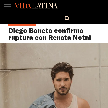
MÚSICA
BELLEZA
COCINA
SALUD
CINE-
ESTILO
ENGLISH
ESPECTÁCULOS
TV
Diego Boneta confirma
ruptura con Renata Notni