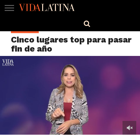
MÚSICA
BELLEZA
COCINA
SALUD
CINE-
ESTILO
ENGLISH
ADIÓS 2024
TV
Cinco lugares top para pasar
fin de año