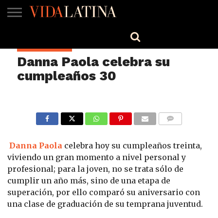
MÚSICA
BELLEZA
COCINA
SALUD
CINE-
ESTILO
ENGLISH
ESPECTÁCULOS
TV
Danna Paola celebra su
cumpleaños 30
COMMENTS
Danna Paola
celebra hoy su cumpleaños treinta,
viviendo un gran momento a nivel personal y
profesional; para la joven, no se trata sólo de
cumplir un año más, sino de una etapa de
superación, por ello comparó su aniversario con
una clase de graduación de su temprana juventud.