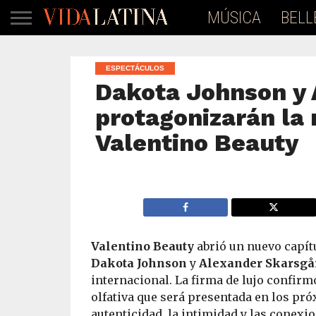
MÚSICA
BELL
ESPECTÁCULOS
Dakota Johnson y 
protagonizarán la
Valentino Beauty
Valentino Beauty
abrió un nuevo capítu
Dakota Johnson
y
Alexander Skarsgå
internacional. La firma de lujo confir
olfativa que será presentada en los p
autenticidad, la intimidad y las cone