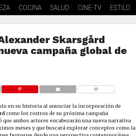
EZA
COCINA
SALUD
CINE-TV
ESTILO
Alexander Skarsgård
 nueva campaña global de
COMMENTS
lo en su historia al anunciar la incorporación de
rd
como los rostros de su próxima campaña
mó que ambos actores encabezarán una nueva narrativa
róximos meses y que buscará explorar conceptos como la
xiones humanas desde una perspectiva contemporánea.