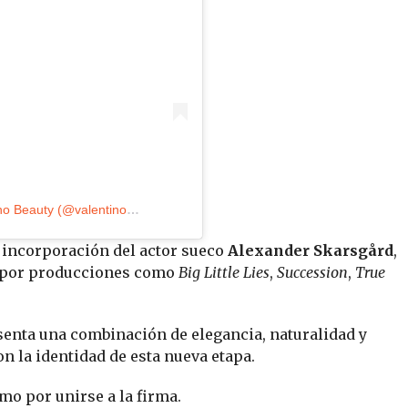
Una publicación compartida por Valentino Beauty (@valentino.beauty)
a incorporación del actor sueco
Alexander Skarsgård
,
o por producciones como
Big Little Lies
,
Succession
,
True
senta una combinación de elegancia, naturalidad y
on la identidad de esta nueva etapa.
mo por unirse a la firma.