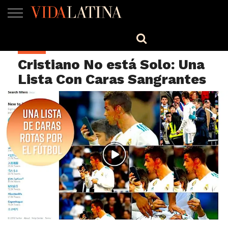
MÚSICA
BELLEZA
COCINA
SALUD
CINE-
ESTILO
ENGLISH
MIRA
TV
Cristiano No está Solo: Una
Lista Con Caras Sangrantes