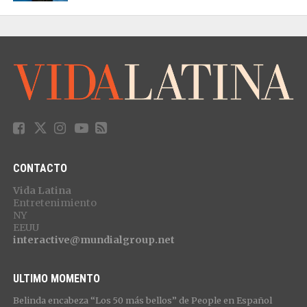
CONTACTO
Vida Latina
Entretenimiento
NY
EEUU
interactive@mundialgroup.net
ULTIMO MOMENTO
Belinda encabeza “Los 50 más bellos” de People en Español