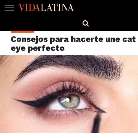
MÚSICA
BELLEZA
COCINA
SALUD
CINE-
ESTILO
ENGLISH
BELLEZA
TV
Consejos para hacerte une cat
eye perfecto