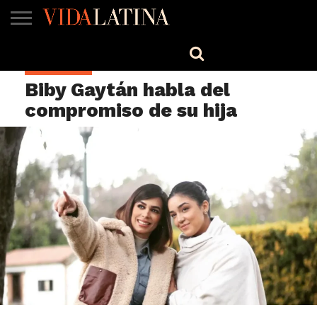
MÚSICA
BELLEZA
COCINA
SALUD
CINE-
ESTILO
ENGLISH
CELEBRIDAD
TV
Biby Gaytán habla del
compromiso de su hija