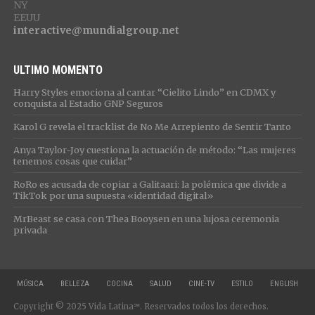
NY
EEUU
interactive@mundialgroup.net
ULTIMO MOMENTO
Harry Styles emociona al cantar “Cielito Lindo” en CDMX y
conquista al Estadio GNP Seguros
Karol G revela el tracklist de No Me Arrepiento de Sentir Tanto
Anya Taylor-Joy cuestiona la actuación de método: “Las mujeres
tenemos cosas que cuidar”
RoRo es acusada de copiar a Galitaari: la polémica que divide a
TikTok por una supuesta «identidad digital»
MrBeast se casa con Thea Booysen en una lujosa ceremonia
privada
MÚSICA
BELLEZA
COCINA
SALUD
CINE-TV
ESTILO
ENGLISH
Copyright © 2025 Vida Latina℠. Reservados todos los derechos.