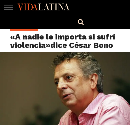
MÚSICA
BELLEZA
COCINA
SALUD
CINE-
ESTILO
ENGLISH
CELEBRIDAD
TV
«A nadie le importa si sufrí
violencia»dice César Bono