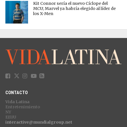
Kit Connor sería el nuevo Cíclope del
MCU; Marvel ya habría elegido al líder de
los X-Men
CONTACTO
Vida Latina
Entretenimiento
NY
EEUU
interactive@mundialgroup.net