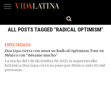
MÚSICA
BELLEZA
COCINA
SALUD
CINE-
ESTILO
ENGLISH
TV
ALL POSTS TAGGED "RADICAL OPTIMISM"
ESPECTÁCULOS
Dua Lipa cierra con amor su Radical Optimism Tour en
México con “Bésame mucho”
La noche del 1 de diciembre de 2025, la superestrella
británica Dua Lipa cerró su paso por México ante 65 mil
personas...