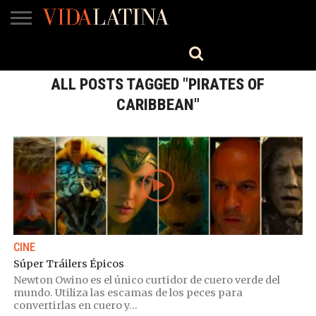
MÚSICA
BELLEZA
COCINA
SALUD
CINE-
ESTILO
ENGLISH
TV
ALL POSTS TAGGED "PIRATES OF
CARIBBEAN"
CINE
Súper Tráilers Épicos
Newton Owino es el único curtidor de cuero verde del
mundo. Utiliza las escamas de los peces para
convertirlas en cuero y...