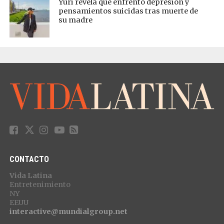
Yuri revela que enfrentó depresión y
pensamientos suicidas tras muerte de
su madre
CONTACTO
Vida Latina
Entretenimiento
NY
EEUU
interactive@mundialgroup.net