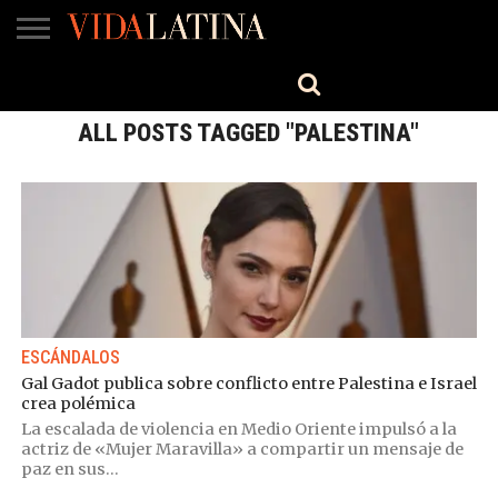
MÚSICA
BELLEZA
COCINA
SALUD
CINE-
ESTILO
ENGLISH
TV
ALL POSTS TAGGED "PALESTINA"
ESCÁNDALOS
Gal Gadot publica sobre conflicto entre Palestina e Israel
crea polémica
La escalada de violencia en Medio Oriente impulsó a la
actriz de «Mujer Maravilla» a compartir un mensaje de
paz en sus...