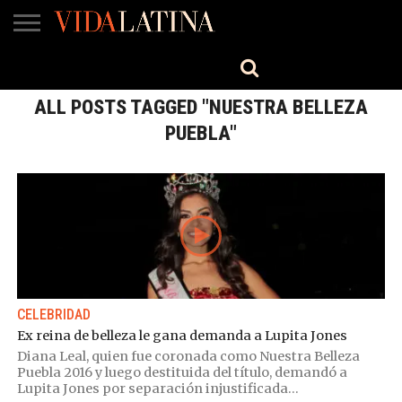
MÚSICA
BELLEZA
COCINA
SALUD
CINE-
ESTILO
ENGLISH
TV
ALL POSTS TAGGED "NUESTRA BELLEZA
PUEBLA"
CELEBRIDAD
Ex reina de belleza le gana demanda a Lupita Jones
Diana Leal, quien fue coronada como Nuestra Belleza
Puebla 2016 y luego destituida del título, demandó a
Lupita Jones por separación injustificada...