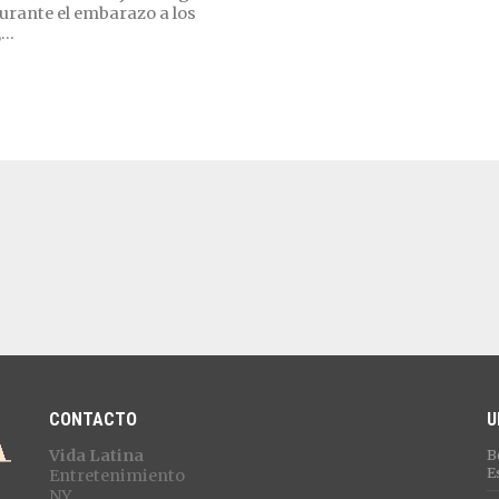
urante el embarazo a los
...
CONTACTO
U
Vida Latina
B
E
Entretenimiento
NY