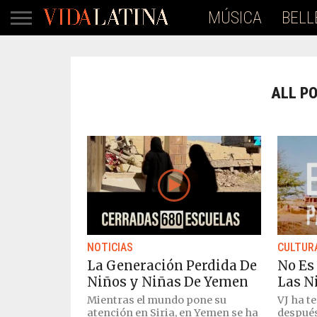
MÚSICA
BELL
ALL P
NOTICIAS
CULTUR
La Generación Perdida De
No Es
Niños y Niñas De Yemen
Las N
Mientras el mundo pone su
VJ ha te
atención en Siria, en Yemen se ha
después