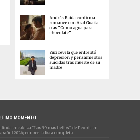
Andrés Baida confirma
romance con Azul Guaita
tras “Como agua para
chocolate”
Yuri revela que enfrentó
depresión y pensamientos
suicidas tras muerte de su
madre
LTIMO MOMENTO
elinda encabeza “Los 50 más bellos” de People en
spañol 2026; conoce la lista completa