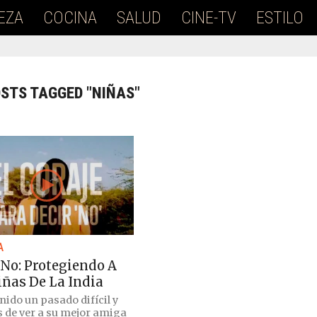
EZA
COCINA
SALUD
CINE-TV
ESTILO
OSTS TAGGED "NIÑAS"
A
 No: Protegiendo A
iñas De La India
nido un pasado difícil y
 de ver a su mejor amiga