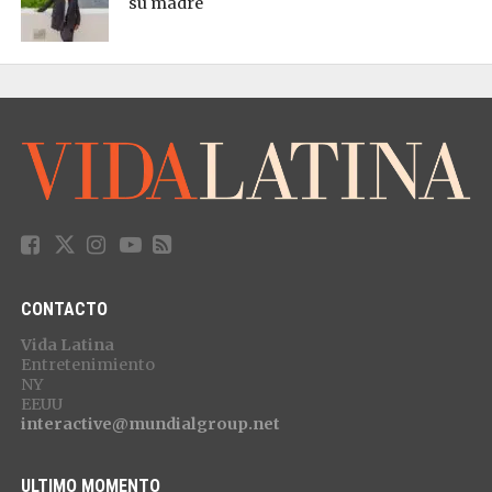
su madre
CONTACTO
Vida Latina
Entretenimiento
NY
EEUU
interactive@mundialgroup.net
ULTIMO MOMENTO