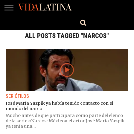
MÚSICA
BELLEZA
COCINA
SALUD
CINE-
ESTILO
ENGLISH
TV
ALL POSTS TAGGED "NARCOS"
SERIÓFILOS
José María Yazpik ya había tenido contacto con el
mundo del narco
Mucho antes de que participara como parte del elenco
de la serie «Narcos: México» el actor José María Yazpik
ya tenía una...