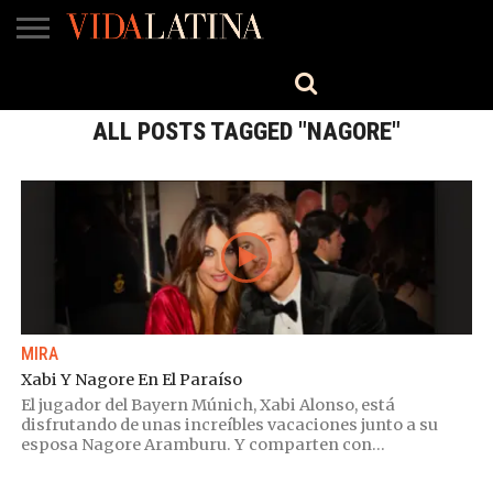
MÚSICA
BELLEZA
COCINA
SALUD
CINE-
ESTILO
ENGLISH
TV
ALL POSTS TAGGED "NAGORE"
MIRA
Xabi Y Nagore En El Paraíso
El jugador del Bayern Múnich, Xabi Alonso, está
disfrutando de unas increíbles vacaciones junto a su
esposa Nagore Aramburu. Y comparten con...