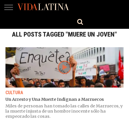
MÚSICA
BELLEZA
COCINA
SALUD
CINE-
ESTILO
ENGLISH
TV
ALL POSTS TAGGED "MUERE UN JOVEN"
CULTURA
Un Arresto y Una Muerte Indignan a Marruecos
Miles de personas han tomado las calles de Marruecos, y
la muerte injusta de un hombre inocente sólo ha
empeorado las cosas.