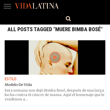
MÚSICA
BELLEZA
COCINA
SALUD
CINE-
ESTILO
ENGLISH
TV
ALL POSTS TAGGED "MUERE BIMBA BOSÉ"
ESTILO
Modelo De Vida
Esta semana nos dejó Bimba Bosé, después de una larga
lucha contra el cáncer de mama. Aquí el homenaje que le
rendimos a...