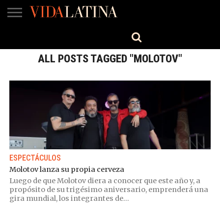
MÚSICA
BELLEZA
COCINA
SALUD
CINE-
ESTILO
ENGLISH
TV
ALL POSTS TAGGED "MOLOTOV"
ESPECTÁCULOS
Molotov lanza su propia cerveza
Luego de que Molotov diera a conocer que este año y, a
propósito de su trigésimo aniversario, emprenderá una
gira mundial, los integrantes de...